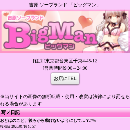
吉原 ソープランド 「ビッグマン」
[住所]東京都台東区千束4-45-12
[営業時間]9:00～24:00
お店にTEL
※当サイトの画像の無断転載・使用・改変は法律により罰せら
れる場合があります
写メ日記
おとはのこと、後ろから動けないようにして…？//////
投稿日:2026/01/16 16:57