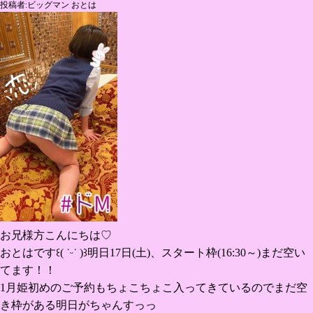
投稿者:ビッグマン おとは
お兄様方こんにちは♡
おとはです꒰( ˙ᵕ‎˙ )꒱明日17日(土)、スタート枠(16:30～)まだ空い
てます！！
1月姫初めのご予約もちょこちょこ入ってきているのでまだ空
き枠がある明日がちゃんすっっ