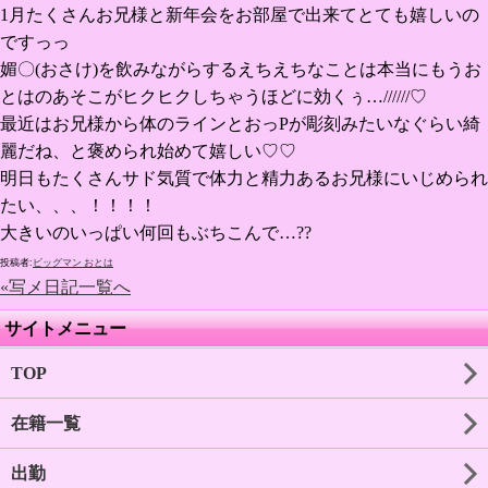
1月たくさんお兄様と新年会をお部屋で出来てとても嬉しいの
ですっっ
媚〇(おさけ)を飲みながらするえちえちなことは本当にもうお
とはのあそこがヒクヒクしちゃうほどに効くぅ…//////♡
最近はお兄様から体のラインとおっPが彫刻みたいなぐらい綺
麗だね、と褒められ始めて嬉しい♡♡
明日もたくさんサド気質で体力と精力あるお兄様にいじめられ
たい、、、！！！！
大きいのいっぱい何回もぶちこんで…??
投稿者:
ビッグマン おとは
«写メ日記一覧へ
サイトメニュー
TOP
在籍一覧
出勤